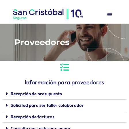
Denunciar un siniestro
Proveedores
Información para proveedores
Recepción de presupuesto
Solicitud para ser taller colaborador
Recepción de facturas
Consulta por facturas a pagar