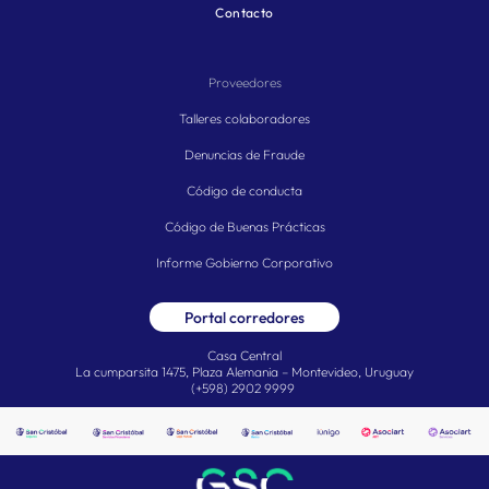
Contacto
Proveedores
Talleres colaboradores
Denuncias de Fraude
Código de conducta
Código de Buenas Prácticas
Informe Gobierno Corporativo
Portal corredores
Casa Central
La cumparsita 1475, Plaza Alemania – Montevideo, Uruguay
(+598) 2902 9999