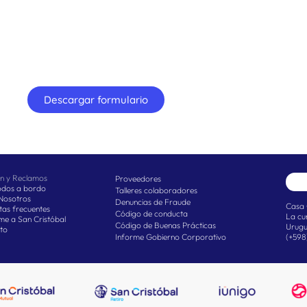
Descargar formulario
ón y Reclamos
Proveedores
Todos a bordo
Talleres colaboradores
Nosotros
Denuncias de Fraude
Casa 
tas frecuentes
Código de conducta
La cu
e a San Cristóbal
Código de Buenas Prácticas
Urug
to
Informe Gobierno Corporativo
(+598