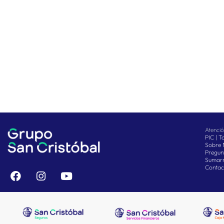
Atenci
PIC | 
Sobre 
Pregun
Sumarm
Contac