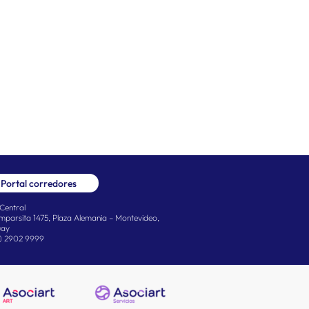
Portal corredores
Central
mparsita 1475, Plaza Alemania – Montevideo,
uay
) 2902 9999