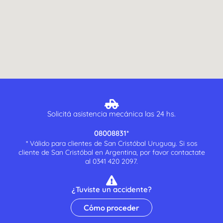
Solicitá asistencia mecánica las 24 hs.
08008831*
* Válido para clientes de San Cristóbal Uruguay. Si sos
cliente de San Cristóbal en Argentina, por favor contactate
al 0341 420 2097.
¿Tuviste un accidente?
Cómo proceder