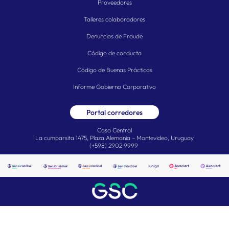
Proveedores
Talleres colaboradores
Denuncias de Fraude
Código de conducta
Código de Buenas Prácticas
Informe Gobierno Corporativo
Portal corredores
Casa Central
La cumparsita 1475, Plaza Alemania – Montevideo, Uruguay
(+598) 2902 9999